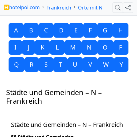
hotelpoi.com
Frankreich
Orte mit N
Suche
Teil
A
B
C
D
E
F
G
H
I
J
K
L
M
N
O
P
Q
R
S
T
U
V
W
Y
Städte und Gemeinden – N –
Frankreich
Städte und Gemeinden – N – Frankreich