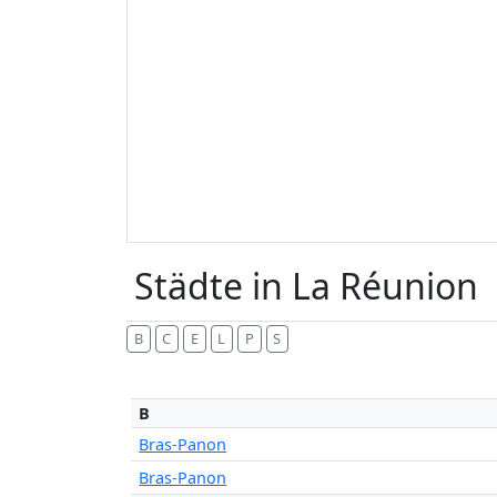
Städte in La Réunion
B
C
E
L
P
S
B
Bras-Panon
Bras-Panon