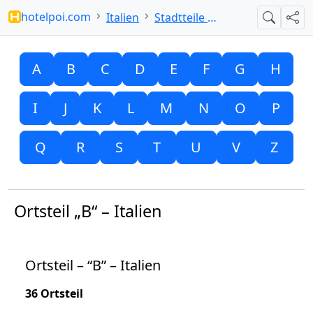
hotelpoi.com
Italien
Stadtteile mit B
Suche
Teil
A
B
C
D
E
F
G
H
I
J
K
L
M
N
O
P
Q
R
S
T
U
V
Z
Ortsteil „B“ – Italien
Ortsteil – “B” – Italien
36 Ortsteil