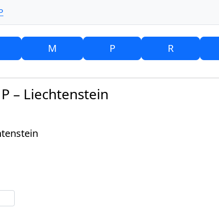
P
M
P
R
P – Liechtenstein
htenstein