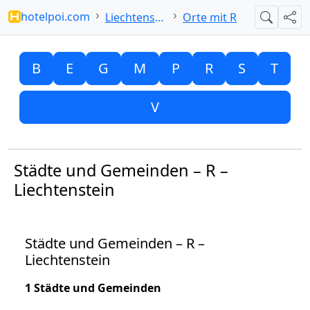
hotelpoi.com
Liechtenstein
Orte mit R
Suche
Teil
B
E
G
M
P
R
S
T
V
Städte und Gemeinden – R –
Liechtenstein
Städte und Gemeinden – R –
Liechtenstein
1 Städte und Gemeinden