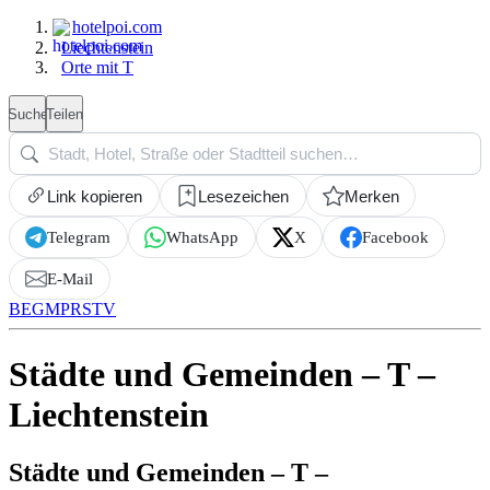
hotelpoi.com
Liechtenstein
Orte mit T
Suche
Teilen
Link kopieren
Lesezeichen
Merken
Telegram
WhatsApp
X
Facebook
E-Mail
B
E
G
M
P
R
S
T
V
Städte und Gemeinden – T –
Liechtenstein
Städte und Gemeinden – T –