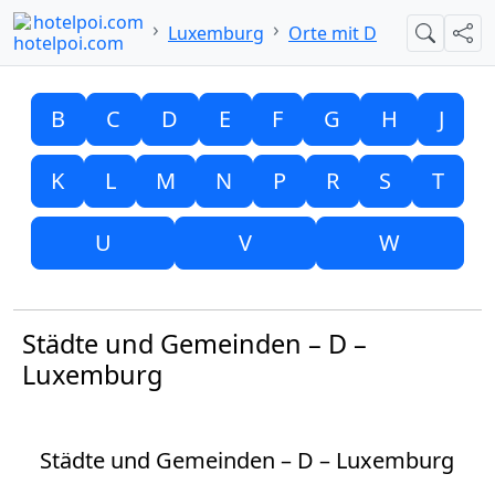
hotelpoi.com
Luxemburg
Orte mit D
Suche
Teil
B
C
D
E
F
G
H
J
K
L
M
N
P
R
S
T
U
V
W
Städte und Gemeinden – D –
Luxemburg
Städte und Gemeinden – D – Luxemburg