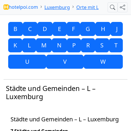
hotelpoi.com
Luxemburg
Orte mit L
Suche
Teil
B
C
D
E
F
G
H
J
K
L
M
N
P
R
S
T
U
V
W
Städte und Gemeinden – L –
Luxemburg
Städte und Gemeinden – L – Luxemburg