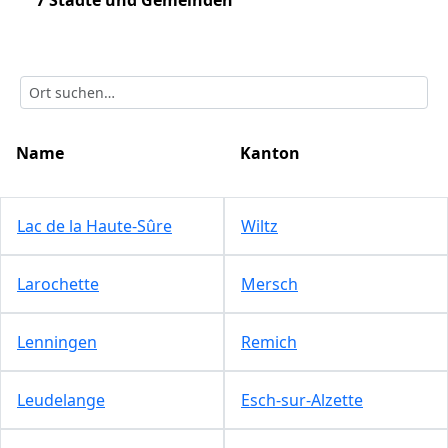
7 Städte und Gemeinden
Name
Kanton
Lac de la Haute-Sûre
Wiltz
Larochette
Mersch
Lenningen
Remich
Leudelange
Esch-sur-Alzette