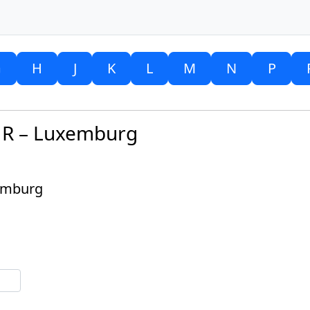
G
H
J
K
L
M
N
P
 R – Luxemburg
emburg