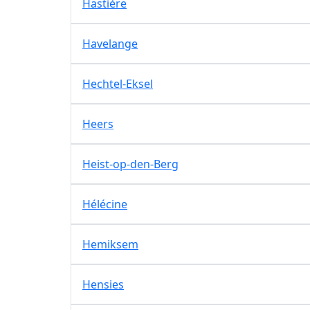
Hastière
Havelange
Hechtel-Eksel
Heers
Heist-op-den-Berg
Hélécine
Hemiksem
Hensies