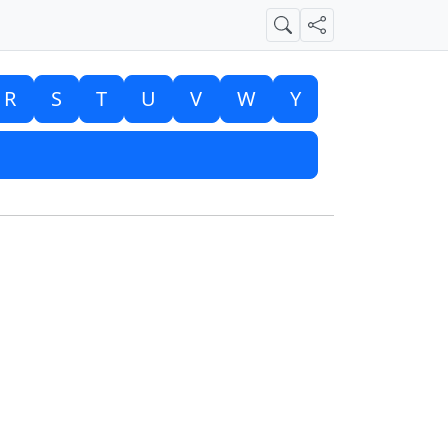
Suche
Teilen
R
S
T
U
V
W
Y