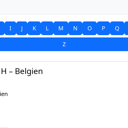
I
J
K
L
M
N
O
P
Q
Z
H – Belgien
ien