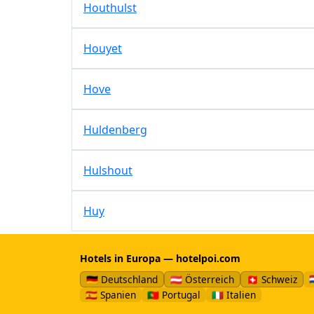
Houthulst
Houyet
Hove
Huldenberg
Hulshout
Huy
Hotels in Europa — hotelpoi.com

🇩🇪 Deutschland
🇦🇹 Österreich
🇨🇭 Schweiz
🇪🇸 Spanien
🇵🇹 Portugal
🇮🇹 Italien