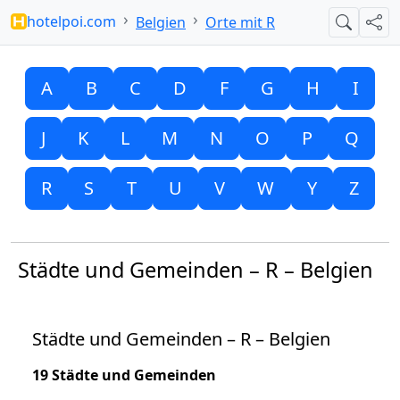
hotelpoi.com
Belgien
Orte mit R
Suche
Teil
A
B
C
D
F
G
H
I
J
K
L
M
N
O
P
Q
R
S
T
U
V
W
Y
Z
Städte und Gemeinden – R – Belgien
Städte und Gemeinden – R – Belgien
19 Städte und Gemeinden