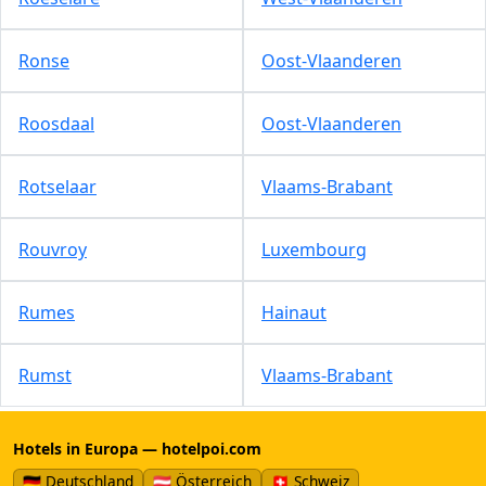
Ronse
Oost-Vlaanderen
Roosdaal
Oost-Vlaanderen
Rotselaar
Vlaams-Brabant
Rouvroy
Luxembourg
Rumes
Hainaut
Rumst
Vlaams-Brabant
Hotels in Europa — hotelpoi.com
🇩🇪 Deutschland
🇦🇹 Österreich
🇨🇭 Schweiz