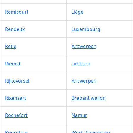
Remicourt
Liège
Rendeux
Luxembourg
Retie
Antwerpen
Riemst
Limburg
Rijkevorsel
Antwerpen
Rixensart
Brabant wallon
Rochefort
Namur
Roeselare
West-Vlaanderen