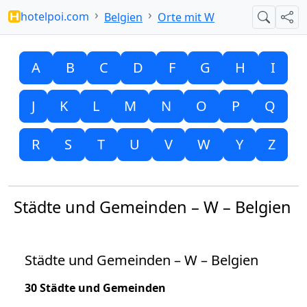
hotelpoi.com
Belgien
Orte mit W
Suche
Teil
A
B
C
D
F
G
H
I
J
K
L
M
N
O
P
Q
R
S
T
U
V
W
Y
Z
Städte und Gemeinden – W – Belgien
Städte und Gemeinden – W – Belgien
30 Städte und Gemeinden