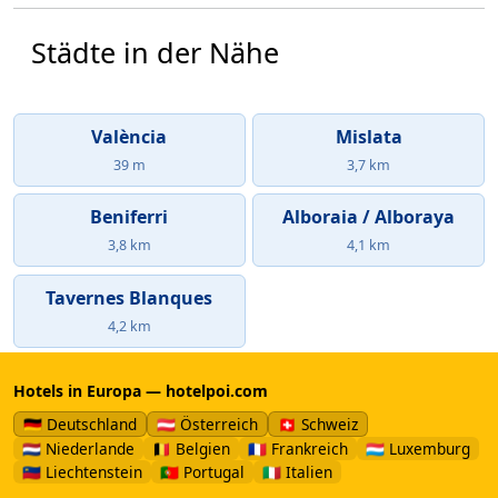
Städte in der Nähe
València
Mislata
39 m
3,7 km
Beniferri
Alboraia / Alboraya
3,8 km
4,1 km
Tavernes Blanques
4,2 km
Hotels in Europa — hotelpoi.com
🇩🇪 Deutschland
🇦🇹 Österreich
🇨🇭 Schweiz
🇳🇱 Niederlande
🇧🇪 Belgien
🇫🇷 Frankreich
🇱🇺 Luxemburg
🇱🇮 Liechtenstein
🇵🇹 Portugal
🇮🇹 Italien