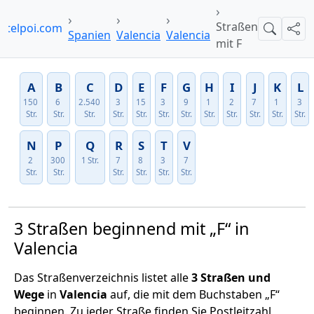
Straßen
otelpoi.com
Suche
Teil
Spanien
Valencia
Valencia
mit F
A
B
C
D
E
F
G
H
I
J
K
L
150
6
2.540
3
15
3
9
1
2
7
1
3
Str.
Str.
Str.
Str.
Str.
Str.
Str.
Str.
Str.
Str.
Str.
Str.
N
P
Q
R
S
T
V
2
300
1 Str.
7
8
3
7
Str.
Str.
Str.
Str.
Str.
Str.
3 Straßen beginnend mit „F“ in
Valencia
Das Straßenverzeichnis listet alle
3 Straßen und
Wege
in
Valencia
auf, die mit dem Buchstaben „F“
beginnen. Zu jeder Straße finden Sie Postleitzahl,