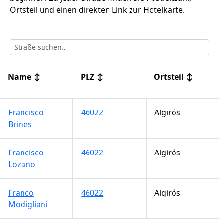
Ortsteil und einen direkten Link zur Hotelkarte.
Name
↕
PLZ
↕
Ortsteil
↕
Francisco
46022
Algirós
Brines
Francisco
46022
Algirós
Lozano
Franco
46022
Algirós
Modigliani