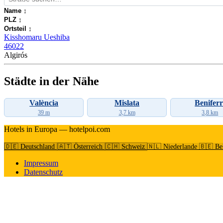
Name
↕
PLZ
↕
Ortsteil
↕
Kisshomaru Ueshiba
46022
Algirós
Städte in der Nähe
València
Mislata
Beniferr
39 m
3,7 km
3,8 km
Hotels in Europa — hotelpoi.com
🇩🇪 Deutschland
🇦🇹 Österreich
🇨🇭 Schweiz
🇳🇱 Niederlande
🇧🇪 Be
Impressum
Datenschutz