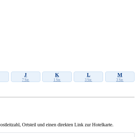
J
K
L
M
7 Str.
1 Str.
3 Str.
3 Str.
tleitzahl, Ortsteil und einen direkten Link zur Hotelkarte.