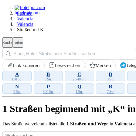
hotelpoi.com
Spanien
Valencia
Valencia
Straßen mit K
Suche
Teilen
Tele
Link kopieren
Lesezeichen
Merken
A
B
C
D
150 Str.
6 Str.
2.540 Str.
3 Str.
N
P
Q
R
2 Str.
300 Str.
1 Str.
7 Str.
1 Straßen beginnend mit „K“ in
Das Straßenverzeichnis listet alle
1 Straßen und Wege
in
Valencia
au