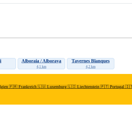
i
Alboraia / Alboraya
Tavernes Blanques
4,1 km
4,2 km
lgien
🇫🇷 Frankreich
🇱🇺 Luxemburg
🇱🇮 Liechtenstein
🇵🇹 Portugal
🇮🇹