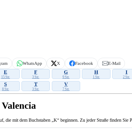
gram
WhatsApp
X
Facebook
E-Mail
E
F
G
H
I
15 Str.
3 Str.
9 Str.
1 Str.
2 Str.
S
T
V
8 Str.
3 Str.
7 Str.
 Valencia
f, die mit dem Buchstaben „K“ beginnen. Zu jeder Straße finden Sie Pos