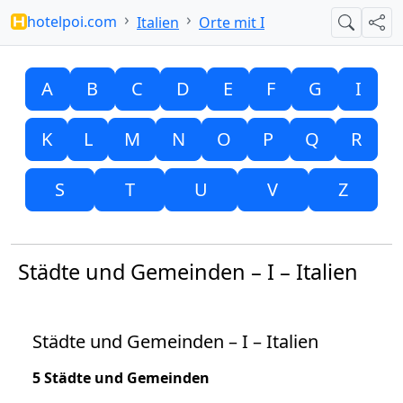
hotelpoi.com
Italien
Orte mit I
Suche
Teil
A
B
C
D
E
F
G
I
K
L
M
N
O
P
Q
R
S
T
U
V
Z
Städte und Gemeinden – I – Italien
Städte und Gemeinden – I – Italien
5 Städte und Gemeinden