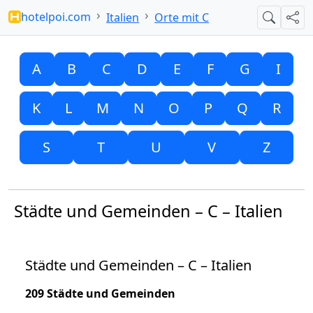
hotelpoi.com
Italien
Orte mit C
Suche
Teil
A
B
C
D
E
F
G
I
K
L
M
N
O
P
Q
R
S
T
U
V
Z
Städte und Gemeinden – C – Italien
Städte und Gemeinden – C – Italien
209 Städte und Gemeinden