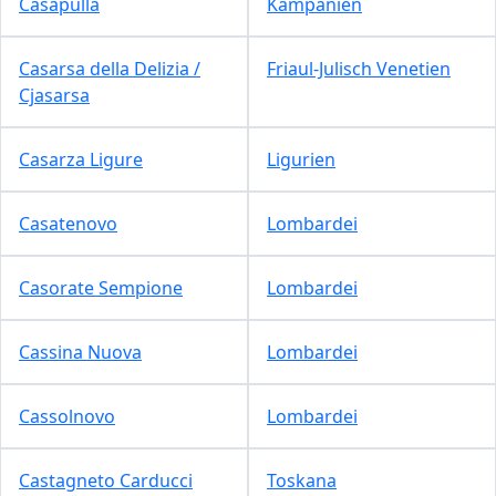
Casapulla
Kampanien
Casarsa della Delizia /
Friaul-Julisch Venetien
Cjasarsa
Casarza Ligure
Ligurien
Casatenovo
Lombardei
Casorate Sempione
Lombardei
Cassina Nuova
Lombardei
Cassolnovo
Lombardei
Castagneto Carducci
Toskana