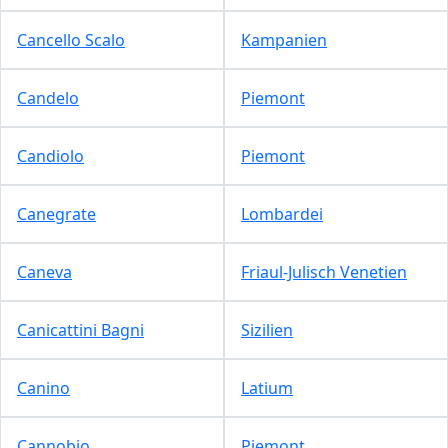
Cancello Scalo
Kampanien
Candelo
Piemont
Candiolo
Piemont
Canegrate
Lombardei
Caneva
Friaul-Julisch Venetien
Canicattini Bagni
Sizilien
Canino
Latium
Cannobio
Piemont