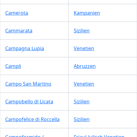
Camerota
Kampanien
Cammarata
Sizilien
Campagna Lupia
Venetien
Campli
Abruzzen
Campo San Martino
Venetien
Campobello di Licata
Sizilien
Campofelice di Roccella
Sizilien
Campoformido /
Friaul-Julisch Venetien