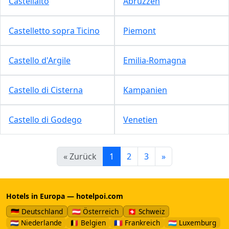
Castellalto
Abruzzen
Castelletto sopra Ticino
Piemont
Castello d'Argile
Emilia-Romagna
Castello di Cisterna
Kampanien
Castello di Godego
Venetien
« Zurück
1
2
3
»
Hotels in Europa — hotelpoi.com
🇩🇪 Deutschland
🇦🇹 Österreich
🇨🇭 Schweiz
🇳🇱 Niederlande
🇧🇪 Belgien
🇫🇷 Frankreich
🇱🇺 Luxemburg