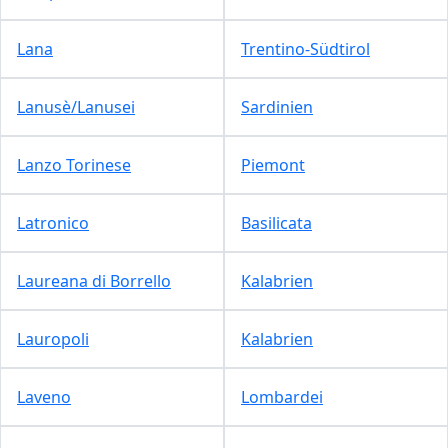
Lana
Trentino-Südtirol
Lanusè/Lanusei
Sardinien
Lanzo Torinese
Piemont
Latronico
Basilicata
Laureana di Borrello
Kalabrien
Lauropoli
Kalabrien
Laveno
Lombardei