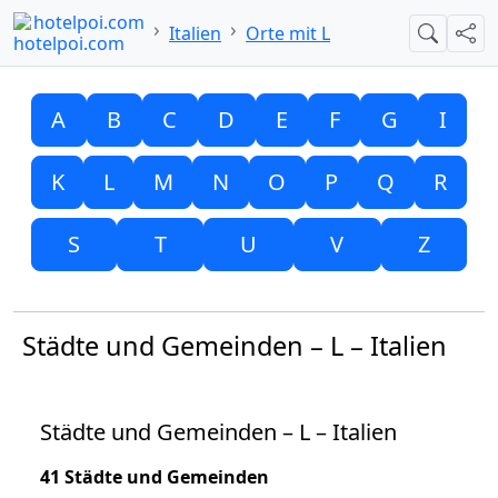
hotelpoi.com
Italien
Orte mit L
Suche
Teil
A
B
C
D
E
F
G
I
K
L
M
N
O
P
Q
R
S
T
U
V
Z
Städte und Gemeinden – L – Italien
Städte und Gemeinden – L – Italien
41 Städte und Gemeinden