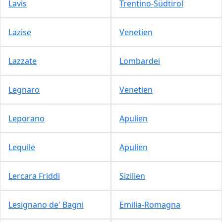
Lavis
Trentino-Südtirol
Lazise
Venetien
Lazzate
Lombardei
Legnaro
Venetien
Leporano
Apulien
Lequile
Apulien
Lercara Friddi
Sizilien
Lesignano de' Bagni
Emilia-Romagna