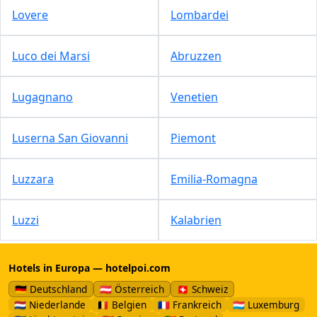
Lovere
Lombardei
Luco dei Marsi
Abruzzen
Lugagnano
Venetien
Luserna San Giovanni
Piemont
Luzzara
Emilia-Romagna
Luzzi
Kalabrien
Hotels in Europa — hotelpoi.com
🇩🇪 Deutschland
🇦🇹 Österreich
🇨🇭 Schweiz
🇳🇱 Niederlande
🇧🇪 Belgien
🇫🇷 Frankreich
🇱🇺 Luxemburg