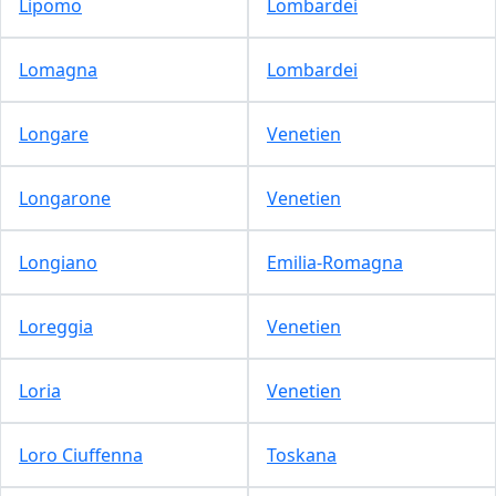
Lipomo
Lombardei
Lomagna
Lombardei
Longare
Venetien
Longarone
Venetien
Longiano
Emilia-Romagna
Loreggia
Venetien
Loria
Venetien
Loro Ciuffenna
Toskana