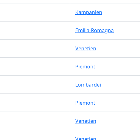
Kampanien
Emilia-Romagna
Venetien
Piemont
Lombardei
Piemont
Venetien
Venetien