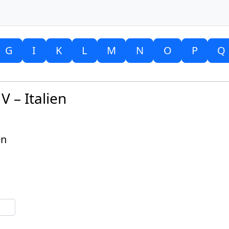
G
I
K
L
M
N
O
P
Q
 – Italien
en