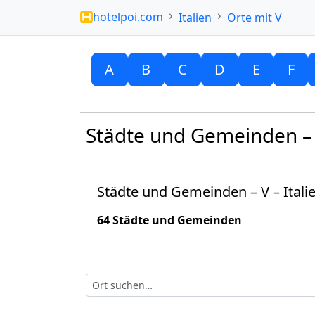
hotelpoi.com
Italien
Orte mit V
A
B
C
D
E
F
Städte und Gemeinden – V
Städte und Gemeinden – V – Itali
64 Städte und Gemeinden