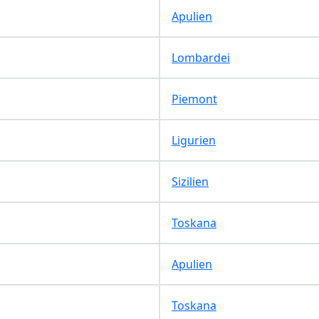
Apulien
Lombardei
Piemont
Ligurien
Sizilien
Toskana
Apulien
Toskana