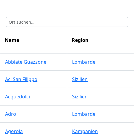
Name
Region
Abbiate Guazzone
Lombardei
Aci San Filippo
Sizilien
Acquedolci
Sizilien
Adro
Lombardei
Agerola
Kampanien