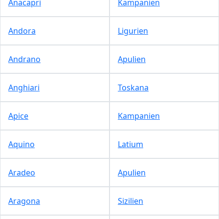
Anacapri
Kampanien
Andora
Ligurien
Andrano
Apulien
Anghiari
Toskana
Apice
Kampanien
Aquino
Latium
Aradeo
Apulien
Aragona
Sizilien