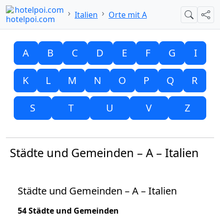
hotelpoi.com
Italien
Orte mit A
Suche
Teil
A
B
C
D
E
F
G
I
K
L
M
N
O
P
Q
R
S
T
U
V
Z
Städte und Gemeinden – A – Italien
Städte und Gemeinden – A – Italien
54 Städte und Gemeinden