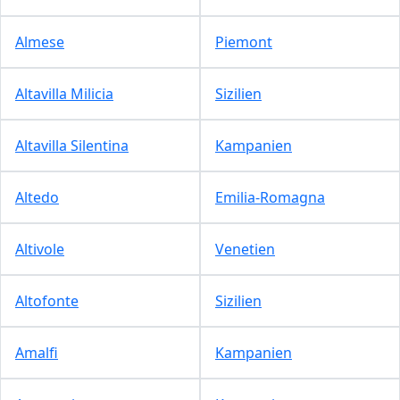
Almese
Piemont
Altavilla Milicia
Sizilien
Altavilla Silentina
Kampanien
Altedo
Emilia-Romagna
Altivole
Venetien
Altofonte
Sizilien
Amalfi
Kampanien