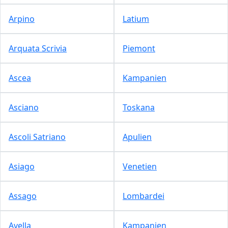
Arpino
Latium
Arquata Scrivia
Piemont
Ascea
Kampanien
Asciano
Toskana
Ascoli Satriano
Apulien
Asiago
Venetien
Assago
Lombardei
Avella
Kampanien