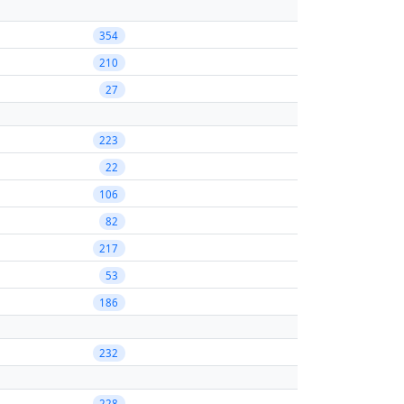
354
210
27
223
22
106
82
217
53
186
232
228