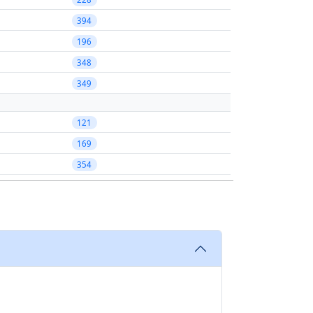
394
196
348
349
121
169
354