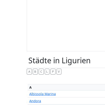
Städte in Ligurien
A
B
C
L
P
V
A
Albissola Marina
Andora