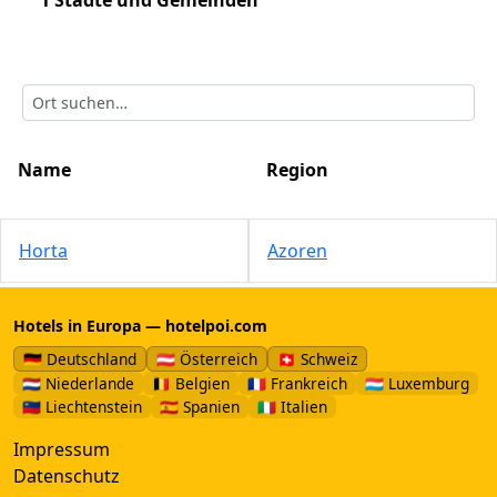
1 Städte und Gemeinden
Name
Region
Horta
Azoren
Hotels in Europa — hotelpoi.com
🇩🇪 Deutschland
🇦🇹 Österreich
🇨🇭 Schweiz
🇳🇱 Niederlande
🇧🇪 Belgien
🇫🇷 Frankreich
🇱🇺 Luxemburg
🇱🇮 Liechtenstein
🇪🇸 Spanien
🇮🇹 Italien
Impressum
Datenschutz