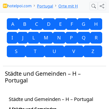
hotelpoi.com
Portugal
Orte mit H
Suche
Teil
A
B
C
D
E
F
G
H
I
J
L
M
N
P
Q
R
S
T
U
V
Z
Städte und Gemeinden – H –
Portugal
Städte und Gemeinden – H – Portugal