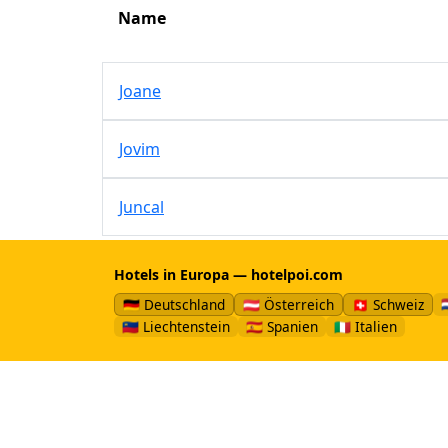
Name
Joane
Jovim
Juncal
Hotels in Europa — hotelpoi.com

🇩🇪 Deutschland
🇦🇹 Österreich
🇨🇭 Schweiz
🇱🇮 Liechtenstein
🇪🇸 Spanien
🇮🇹 Italien