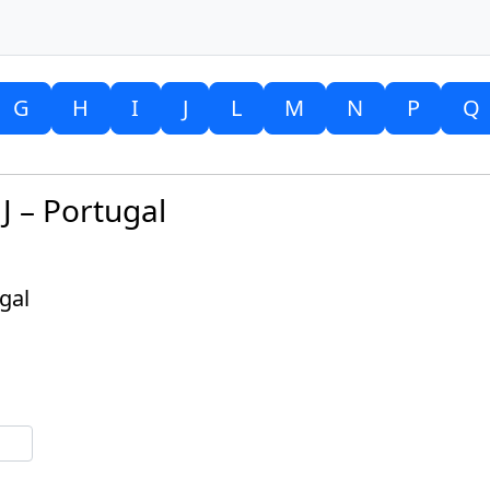
G
H
I
J
L
M
N
P
Q
J – Portugal
gal