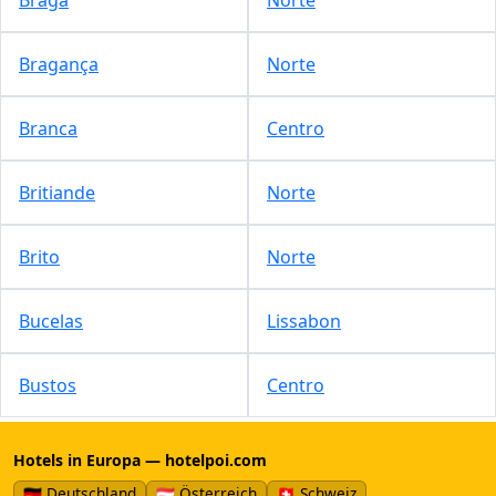
Bragança
Norte
Branca
Centro
Britiande
Norte
Brito
Norte
Bucelas
Lissabon
Bustos
Centro
Hotels in Europa — hotelpoi.com
🇩🇪 Deutschland
🇦🇹 Österreich
🇨🇭 Schweiz