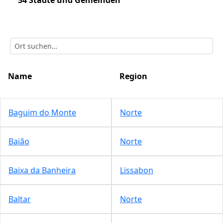
34 Städte und Gemeinden
Name
Region
Baguim do Monte
Norte
Baião
Norte
Baixa da Banheira
Lissabon
Baltar
Norte