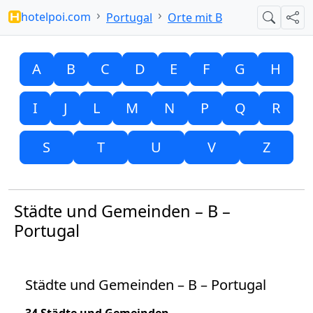
hotelpoi.com
Portugal
Orte mit B
Suche
Teil
A
B
C
D
E
F
G
H
I
J
L
M
N
P
Q
R
S
T
U
V
Z
Städte und Gemeinden – B –
Portugal
Städte und Gemeinden – B – Portugal