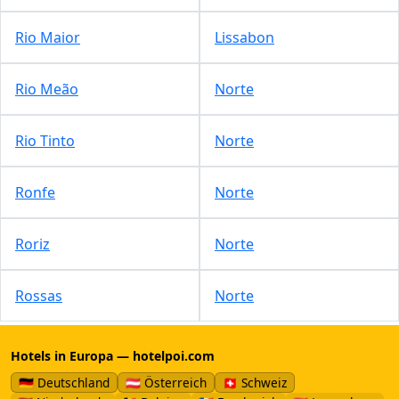
Rio Maior
Lissabon
Rio Meão
Norte
Rio Tinto
Norte
Ronfe
Norte
Roriz
Norte
Rossas
Norte
Hotels in Europa — hotelpoi.com
🇩🇪 Deutschland
🇦🇹 Österreich
🇨🇭 Schweiz