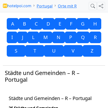
hotelpoi.com
Portugal
Orte mit R
Suche
Teil
A
B
C
D
E
F
G
H
I
J
L
M
N
P
Q
R
S
T
U
V
Z
Städte und Gemeinden – R –
Portugal
Städte und Gemeinden – R – Portugal