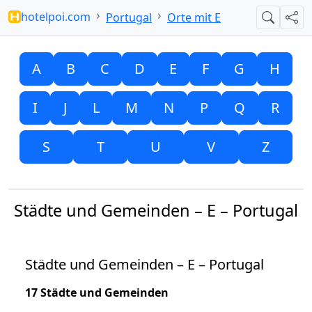
hotelpoi.com
Portugal
Orte mit E
Suche
Teil
A
B
C
D
E
F
G
H
I
J
L
M
N
P
Q
R
S
T
U
V
Z
Städte und Gemeinden – E – Portugal
Städte und Gemeinden – E – Portugal
17 Städte und Gemeinden