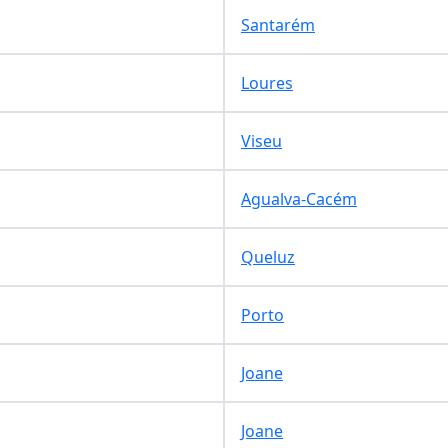
Santarém
Loures
Viseu
Agualva-Cacém
Queluz
Porto
Joane
Joane