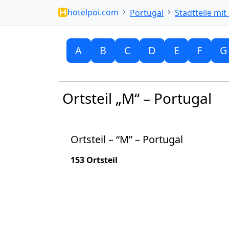
hotelpoi.com
Portugal
Stadtteile mit
A
B
C
D
E
F
G
Ortsteil „M“ – Portugal
Ortsteil – “M” – Portugal
153 Ortsteil