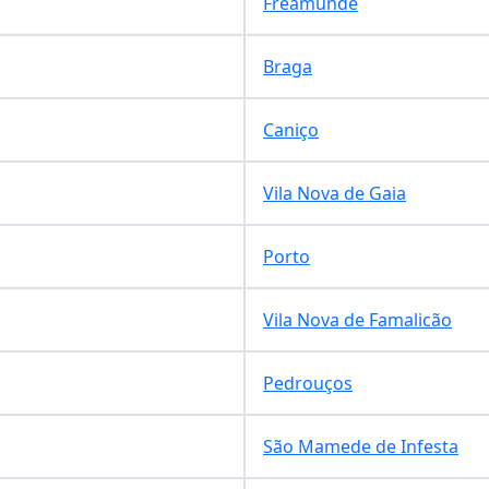
Freamunde
Braga
Caniço
Vila Nova de Gaia
Porto
Vila Nova de Famalicão
Pedrouços
São Mamede de Infesta