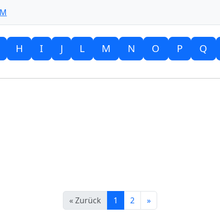
 M
H
I
J
L
M
N
O
P
Q
« Zurück
1
2
»