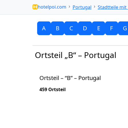
hotelpoi.com
Portugal
Stadtteile mit
A
B
C
D
E
F
G
Ortsteil „B“ – Portugal
Ortsteil – “B” – Portugal
459 Ortsteil