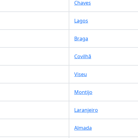
Chaves
Lagos
Braga
Covilhã
Viseu
Montijo
Laranjeiro
Almada