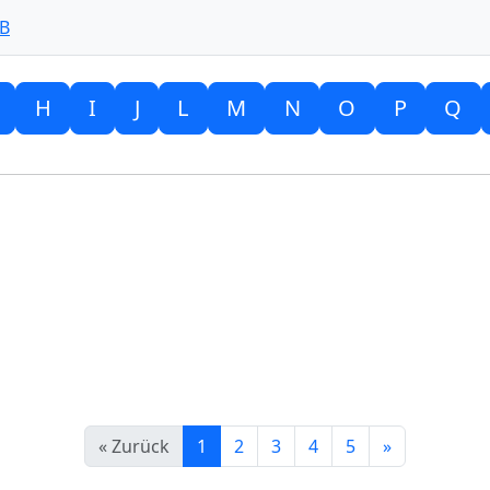
 B
H
I
J
L
M
N
O
P
Q
« Zurück
1
2
3
4
5
»