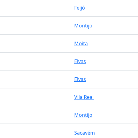
Feijó
Montijo
Moita
Elvas
Elvas
Vila Real
Montijo
Sacavém