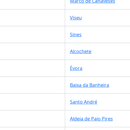
Marco de Canaveses
Viseu
Sines
Alcochete
Évora
Baixa da Banheira
Santo André
Aldeia de Paio Pires