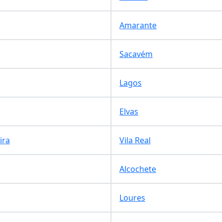
Amarante
Sacavém
Lagos
Elvas
ira
Vila Real
Alcochete
Loures