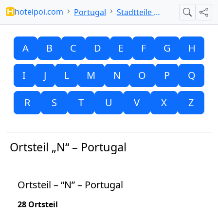
hotelpoi.com
Portugal
Stadtteile mit N
Suche
Teil
A
B
C
D
E
F
G
H
I
J
L
M
N
O
P
Q
R
S
T
U
V
X
Z
Ortsteil „N“ – Portugal
Ortsteil – “N” – Portugal
28 Ortsteil