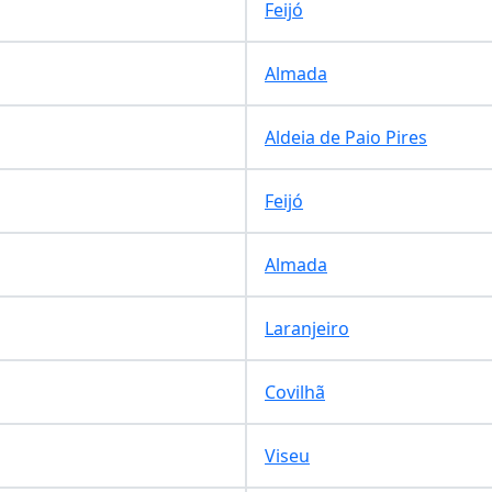
Feijó
Almada
Aldeia de Paio Pires
Feijó
Almada
Laranjeiro
Covilhã
Viseu