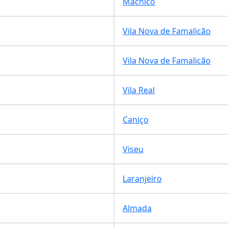
Machico
Vila Nova de Famalicão
Vila Nova de Famalicão
Vila Real
Caniço
Viseu
Laranjeiro
Almada