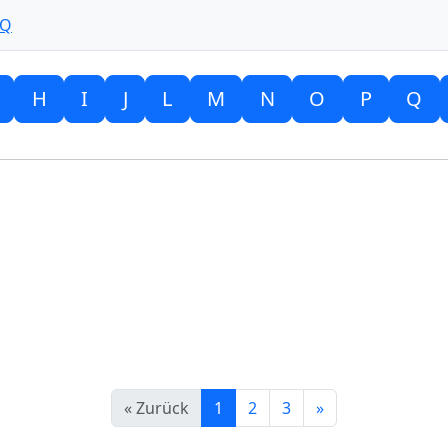
 Q
H
I
J
L
M
N
O
P
Q
« Zurück
1
2
3
»