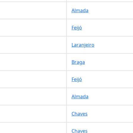
Almada
Feijó
Laranjeiro
Braga
Feijó
Almada
Chaves
Chaves