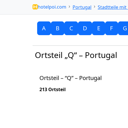
hotelpoi.com
Portugal
Stadtteile mit
A
B
C
D
E
F
G
Ortsteil „Q“ – Portugal
Ortsteil – “Q” – Portugal
213 Ortsteil