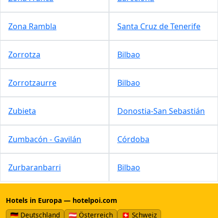
Zona Rambla
Santa Cruz de Tenerife
Zorrotza
Bilbao
Zorrotzaurre
Bilbao
Zubieta
Donostia-San Sebastián
Zumbacón - Gavilán
Córdoba
Zurbaranbarri
Bilbao
Hotels in Europa — hotelpoi.com
🇩🇪 Deutschland
🇦🇹 Österreich
🇨🇭 Schweiz