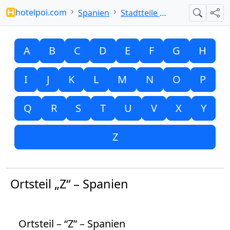
hotelpoi.com
Spanien
Stadtteile mit Z
Suche
Teil
A
B
C
D
E
F
G
H
I
J
K
L
M
N
O
P
Q
R
S
T
U
V
X
Y
Z
Ortsteil „Z“ – Spanien
Ortsteil – “Z” – Spanien