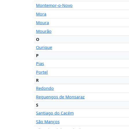
Montemor-o-Novo
Mora
Moura
Mourão
O
Ourique
P
Pias
Portel
R
Redondo
Reguengos de Monsaraz
S
Santiago do Cacém
São Manços