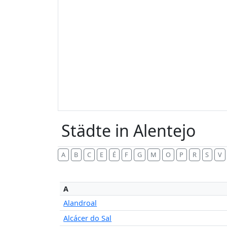
Städte in Alentejo
A
B
C
E
É
F
G
M
O
P
R
S
V
A
Alandroal
Alcácer do Sal