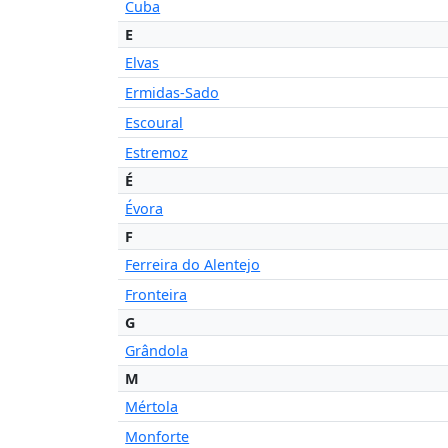
Cuba
E
Elvas
Ermidas-Sado
Escoural
Estremoz
É
Évora
F
Ferreira do Alentejo
Fronteira
G
Grândola
M
Mértola
Monforte